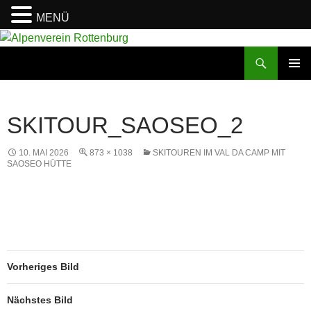
MENÜ
Zum
Inhalt
Suchen
Alpenverein Rottenburg
springen
PRIMÄR
MENÜ
SKITOUR_SAOSEO_2
10. MAI 2026
873 × 1038
SKITOUREN IM VAL DA CAMP MIT
SAOSEO HÜTTE
Vorheriges Bild
Nächstes Bild