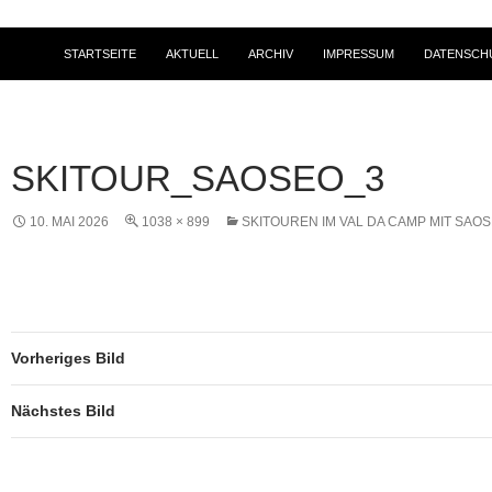
STARTSEITE
AKTUELL
ARCHIV
IMPRESSUM
DATENSCH
SKITOUR_SAOSEO_3
10. MAI 2026
1038 × 899
SKITOUREN IM VAL DA CAMP MIT SAO
Vorheriges Bild
Nächstes Bild