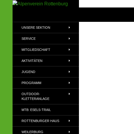
Zum
Inhalt
Suchen
Alpenverein Rottenburg
springen
Sektion des Deutschen
UNSERE SEKTION
Alpenvereins (DAV) e.V
SERVICE
MITGLIEDSCHAFT
AKTIVITÄTEN
JUGEND
PROGRAMM
OUTDOOR-
KLETTERANLAGE
MTB: ESELS-TRAIL
ROTTENBURGER HAUS
WEILERBURG