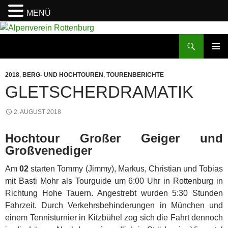
MENÜ
Zum
Inhalt
Suchen
Alpenverein Rottenburg
springen
PRIMÄR
MENÜ
2018
,
BERG- UND HOCHTOUREN
,
TOURENBERICHTE
GLETSCHERDRAMATIK
2. AUGUST 2018
Hochtour Großer Geiger und
Großvenediger
Am
02
starten Tommy (Jimmy), Markus, Christian und Tobias
mit Basti Mohr als Tourguide um 6:00 Uhr in Rottenburg in
Richtung Hohe Tauern. Angestrebt wurden 5:30 Stunden
Fahrzeit. Durch Verkehrsbehinderungen in München und
einem Tennisturnier in Kitzbühel zog sich die Fahrt dennoch