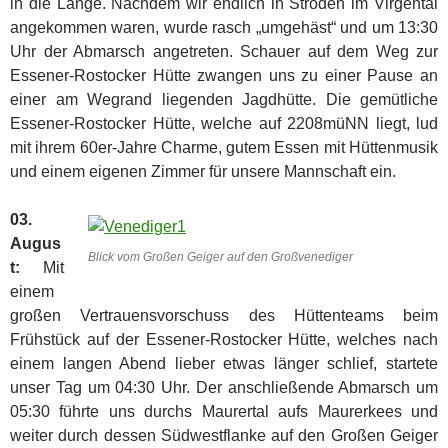
in die Länge.
Nachdem wir endlich in Ströden im Virgental
angekommen waren, wurde rasch „umgehäst“ und um 13:30
Uhr der Abmarsch angetreten. Schauer auf dem Weg zur
Essener-Rostocker Hütte zwangen uns zu einer Pause an
einer am Wegrand liegenden Jagdhütte. Die gemütliche
Essener-Rostocker Hütte, welche auf 2208müNN liegt, lud
mit ihrem 60er-Jahre Charme, gutem Essen mit Hüttenmusik
und einem eigenen Zimmer für unsere Mannschaft ein.
03.
Augus
Blick vom Großen Geiger auf den Großvenediger
t:
Mit
einem
großen Vertrauensvorschuss des Hüttenteams beim
Frühstück auf der Essener-Rostocker Hütte, welches nach
einem langen Abend lieber etwas länger schlief, startete
unser Tag um 04:30 Uhr. Der anschließende Abmarsch um
05:30 führte uns durchs Maurertal aufs Maurerkees und
weiter durch dessen Südwestflanke auf den Großen Geiger