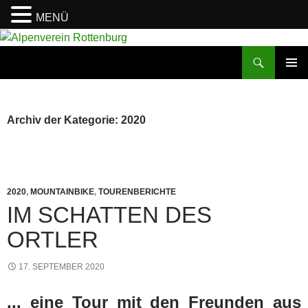
MENÜ
Zum
Inhalt
Suchen
Alpenverein Rottenburg
springen
PRIMÄR
MENÜ
Archiv der Kategorie: 2020
2020
,
MOUNTAINBIKE
,
TOURENBERICHTE
IM SCHATTEN DES
ORTLER
17. SEPTEMBER 2020
... eine Tour mit den Freunden aus