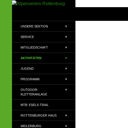
Zum
Inhalt
Suchen
Alpenverein Rottenburg
springen
Sektion des Deutschen
UNSERE SEKTION
Alpenvereins (DAV) e.V
SERVICE
MITGLIEDSCHAFT
AKTIVITÄTEN
JUGEND
PROGRAMM
OUTDOOR-
KLETTERANLAGE
MTB: ESELS-TRAIL
ROTTENBURGER HAUS
WEILERBURG