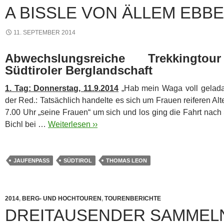
A BISSLE VON ÄLLEM EBB
11. SEPTEMBER 2014
Abwechslungsreiche Trekkingt
Südtiroler Berglandschaft
1. Tag: Donnerstag, 11.9.2014
„Hab mein Waga voll gelada,
der Red.: Tatsächlich handelte es sich um Frauen reiferen A
7.00 Uhr „seine Frauen“ um sich und los ging die Fahrt nac
Bichl bei …
Weiterlesen ››
JAUFENPASS
SÜDTIROL
THOMAS LEON
2014
,
BERG- UND HOCHTOUREN
,
TOURENBERICHTE
DREITAUSENDER SAMMELN