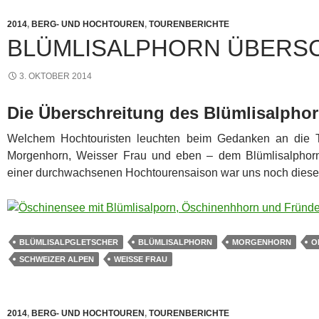
2014
,
BERG- UND HOCHTOUREN
,
TOURENBERICHTE
BLÜMLISALPHORN ÜBERS
3. OKTOBER 2014
Die Überschreitung des Blümlisalpho
Welchem Hochtouristen leuchten beim Gedanken an die T
Morgenhorn, Weisser Frau und eben – dem Blümlisalphor
einer durchwachsenen Hochtourensaison war uns noch dieser 
BLÜMLISALPGLETSCHER
BLÜMLISALPHORN
MORGENHORN
O
SCHWEIZER ALPEN
WEISSE FRAU
2014
,
BERG- UND HOCHTOUREN
,
TOURENBERICHTE