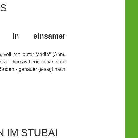
ES
our in einsamer
 voll mit lauter Mädla“ (Anm.
lters). Thomas Leon scharte um
h Süden - genauer gesagt nach
 IM STUBAI