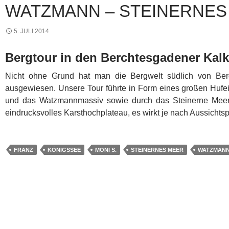
ATZMANN – STEINERNES 
5. JULI 2014
Bergtour in den Berchtesgadener Kal
Nicht ohne Grund hat man die Bergwelt südlich von Ber
ausgewiesen. Unsere Tour führte in Form eines großen Huf
und das Watzmannmassiv sowie durch das Steinerne Meer.
eindrucksvolles Karsthochplateau, es wirkt je nach Aussicht
FRANZ
KÖNIGSSEE
MONI S.
STEINERNES MEER
WATZMAN