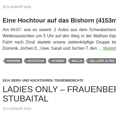
9. AUGUST 2014
Eine Hochtour auf das Bishorn (4153m
Am 04.07. war es soweit. 2 Autos aus dem Schwabenland
Wetteraussichten um 5 Uhr auf den Weg in die Walliser Alp
Fahrt nach Zinal startete unsere siebenköpfige Gruppe b
Dominik, Jochen E., Uwe, Sarah und Jochen T. den …
Weiterl
BISHORN
HOCHTOUR
SCHWEIZ
WALLIS
WALLISER ALPEN
2014
,
BERG- UND HOCHTOUREN
,
TOURENBERICHTE
LADIES ONLY – FRAUENBE
STUBAITAL
2. AUGUST 2014