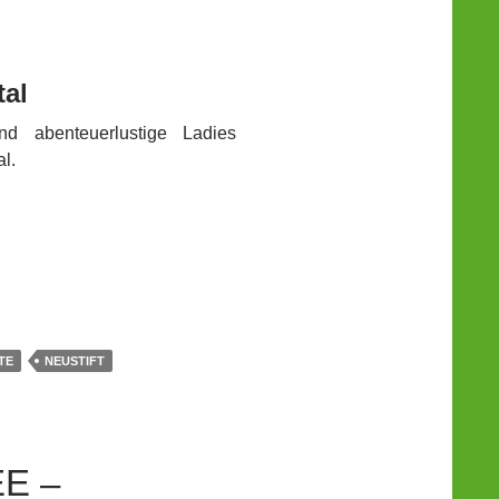
tal
nd abenteuerlustige Ladies
l.
TE
NEUSTIFT
– W