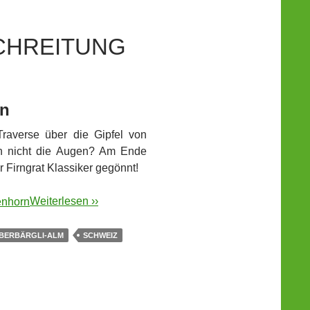
CHREITUNG
rn
raverse über die Gipfel von
n nicht die Augen? Am Ende
Firngrat Klassiker gegönnt!
Weiterlesen ››
BERBÄRGLI-ALM
SCHWEIZ