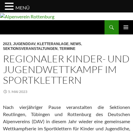
MENÜ
Zum
Inhalt
Suchen
Alpenverein Rottenburg
springen
PRIMÄR
MENÜ
2023
,
JUGENDDAV
,
KLETTERANLAGE
,
NEWS
,
SEKTIONSVERANSTALTUNGEN
,
TERMINE
REGIONALER KINDER- UND
JUGENDWETTKAMPF IM
SPORTKLETTERN
5. MAI 2023
Nach vierjähriger Pause veranstalten die Sektionen
Reutlingen, Tübingen und Rottenburg des Deutschen
Alpenvereins (DAV) in diesem Jahr wieder eine gemeinsame
Wettkampfserie im Sportklettern für Kinder und Jugendliche,