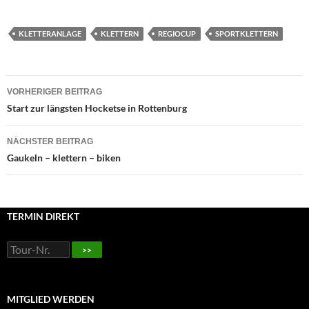
KLETTERANLAGE
KLETTERN
REGIOCUP
SPORTKLETTERN
Beitragsnavigation
VORHERIGER BEITRAG
Start zur längsten Hocketse in Rottenburg
NÄCHSTER BEITRAG
Gaukeln – klettern – biken
TERMIN DIREKT
>>
MITGLIED WERDEN