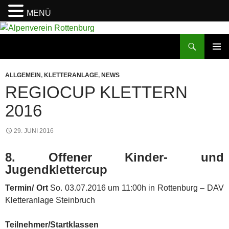
MENÜ
Zum
Inhalt
Suchen
Alpenverein Rottenburg
springen
PRIMÄR
MENÜ
ALLGEMEIN
,
KLETTERANLAGE
,
NEWS
REGIOCUP KLETTERN
2016
29. JUNI 2016
8. Offener Kinder- und
Jugendklettercup
Termin/ Ort
So. 03.07.2016 um 11:00h in Rottenburg – DAV
Kletteranlage Steinbruch
Teilnehmer/Startklassen