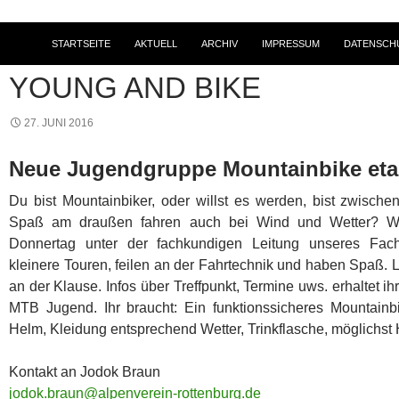
STARTSEITE
AKTUELL
ARCHIV
IMPRESSUM
DATENSCH
ALLGEMEIN
,
NEWS
YOUNG AND BIKE
27. JUNI 2016
Neue Jugendgruppe Mountainbike etab
Du bist Mountainbiker, oder willst es werden, bist zwisch
Spaß am draußen fahren auch bei Wind und Wetter? Wir
Donnertag unter der fachkundigen Leitung unseres Fach
kleinere Touren, feilen an der Fahrtechnik und haben Spaß. 
an der Klause. Infos über Treffpunkt, Termine uws. erhaltet 
MTB Jugend. Ihr braucht: Ein funktionssicheres Mountainbi
Helm, Kleidung entsprechend Wetter, Trinkflasche, möglichst
Kontakt an Jodok Braun
jodok.braun@alpenverein-rottenburg.de