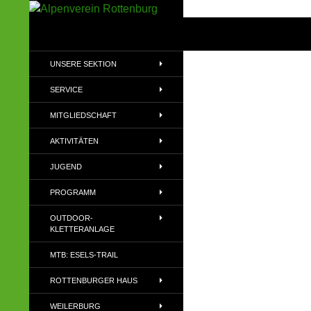
Zum
Inhalt
Suchen
Alpenverein Rottenburg
springen
Sektion des Deutschen
UNSERE SEKTION
Alpenvereins (DAV) e.V
SERVICE
MITGLIEDSCHAFT
AKTIVITÄTEN
JUGEND
PROGRAMM
OUTDOOR-
KLETTERANLAGE
MTB: ESELS-TRAIL
ROTTENBURGER HAUS
WEILERBURG