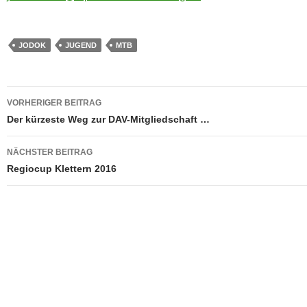
JODOK
JUGEND
MTB
Beitragsnavigation
VORHERIGER BEITRAG
Der kürzeste Weg zur DAV-Mitgliedschaft …
NÄCHSTER BEITRAG
Regiocup Klettern 2016