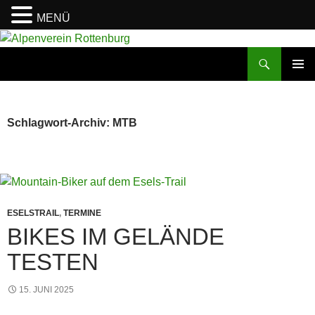
MENÜ
Zum
Inhalt
Suchen
Alpenverein Rottenburg
springen
PRIMÄR
MENÜ
Schlagwort-Archiv: MTB
ESELSTRAIL
,
TERMINE
BIKES IM GELÄNDE
TESTEN
15. JUNI 2025