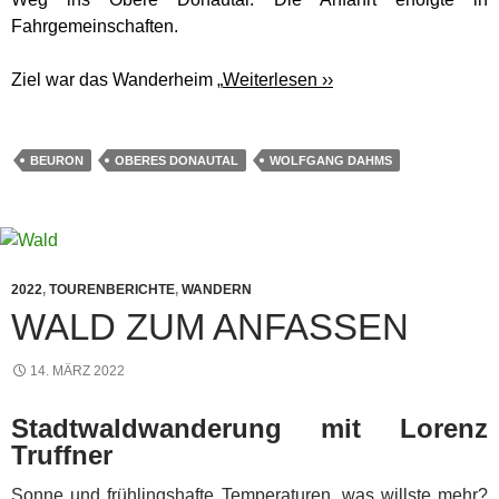
Fahrgemeinschaften.
Ziel war das Wanderheim „
Weiterlesen ››
BEURON
OBERES DONAUTAL
WOLFGANG DAHMS
2022
,
TOURENBERICHTE
,
WANDERN
WALD ZUM ANFASSEN
14. MÄRZ 2022
Stadtwaldwanderung mit Lorenz
Truffner
Sonne und frühlingshafte Temperaturen, was willste mehr?