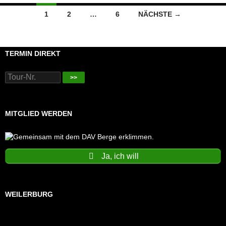
Beitragsnavigation
1
2
…
6
NÄCHSTE →
TERMIN DIREKT
>>
MITGLIED WERDEN
Ja, ich will
WEILERBURG