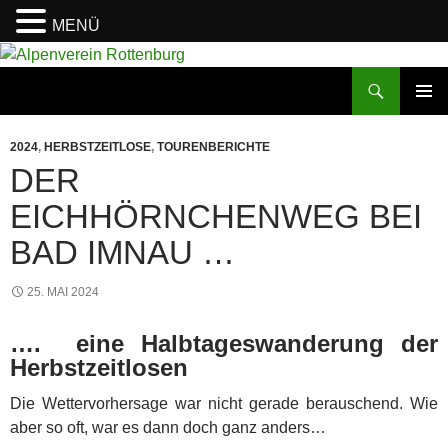
MENÜ
Zum
Inhalt
Suchen
Alpenverein Rottenburg
springen
PRIMÄR
MENÜ
2024
,
HERBSTZEITLOSE
,
TOURENBERICHTE
DER
EICHHÖRNCHENWEG BEI
BAD IMNAU …
25. MAI 2024
…. eine Halbtageswanderung der
Herbstzeitlosen
Die Wettervorhersage war nicht gerade berauschend. Wie
aber so oft, war es dann doch ganz anders…