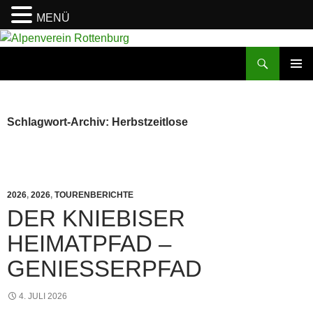
MENÜ
Zum
Inhalt
Suchen
Alpenverein Rottenburg
springen
PRIMÄR
MENÜ
Schlagwort-Archiv: Herbstzeitlose
2026
,
2026
,
TOURENBERICHTE
DER KNIEBISER
HEIMATPFAD –
GENIESSERPFAD
4. JULI 2026