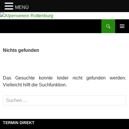
MENÜ
Zum
Inhalt
Suchen
Alpenverein Rottenburg
springen
PRIMÄR
MENÜ
Nichts gefunden
Das Gesuchte konnte leider nicht gefunden werden.
Vielleicht hilft die Suchfunktion.
Suchen
nach:
TERMIN DIREKT