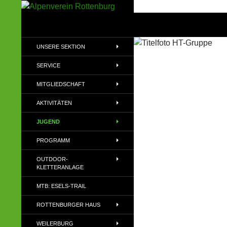
Zum
Inhalt
Suchen
Alpenverein Rottenburg
springen
Sektion des Deutschen
UNSERE SEKTION
Alpenvereins (DAV) e.V
SERVICE
MITGLIEDSCHAFT
AKTIVITÄTEN
JUGEND
PROGRAMM
OUTDOOR-
KLETTERANLAGE
MTB: ESELS-TRAIL
ROTTENBURGER HAUS
WEILERBURG