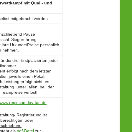
erwettkampf mit Quali- und
lbst mitgebracht werden.
schließend Pause
hl. Siegerehrung
r ihre Urkunde/Preise persönlich
n nehmen.
r die drei Erstplatzierten jeder
eilnehmer.
nt erfolgt nach dem letzten
lten jeweils einen Pokal.
Leistung erfolgt nicht, es
taltung unter allen bei der
Teampreise verlost!
www.regiocup.dav-tue.de
taltung/ Registrierung ist
sberechtigten oder
erschriebene
steht als
pdf-Datei
zur