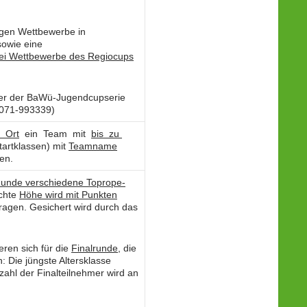
igen Wettbewerbe in
sowie eine
rei Wettbewerbe des Regiocups
fer der BaWü-Jugendcupserie
07071-993339)
 Ort
ein Team mit
bis zu
tartklassen) mit
Teamname
en.
Runde verschiedene Toprope-
ichte
Höhe
wird mit Punkten
tragen. Gesichert wird durch das
ieren sich für die
Finalrunde
, die
: Die jüngste Altersklasse
zahl der Finalteilnehmer wird an