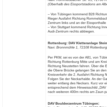
(Oberhalb des Eissportstadions am Al
– Von Tübingen kommend B28 Richtun
Rieger Ausfahrt Richtung Rommelsbach/
Zentrum links und an der Eissporthalle
– Von Stuttgart kommend Richtung Inn
Audi-Zentrum rechts abbiegen.
Rottenburg: DAV Kletteranlage Stei
Navi:
Bronnmühle 1, 72108 Rottenbur
Per PKW, sei es von der A81, von Tüb
Richtung Rottenburg Mitte und am Kreis
Richtung Neustetten fahren. Über die 
die Obere Brücke gelangen Sie an de
Kreisverkehr die 2. Ausfahrt Richtun
Folgen Sie der Neckarhalde. An der G
weiter entlang des Neckars. Kurz vor 
entsprechend dem Hinweisschild „DAV K
nach weiteren 400m rechts am Zaun p
DAV Boulderzentrum Tübingen: