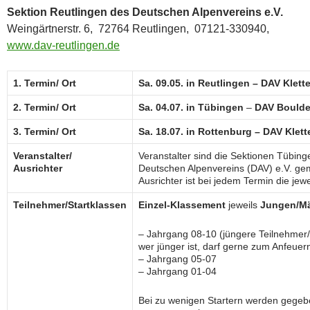
Sektion Reutlingen des Deutschen Alpenvereins e.V.
Weingärtnerstr. 6, 72764 Reutlingen, 07121-330940,
www.dav-reutlingen.de
1. Termin/ Ort
Sa. 09.05. in Reutlingen – DAV Klet
2. Termin/ Ort
Sa. 04.07. in Tübingen
–
DAV Boulde
3. Termin/ Ort
Sa. 18.07. in Rottenburg – DAV Klet
Veranstalter/
Veranstalter sind die Sektionen Tübing
Ausrichter
Deutschen Alpenvereins (DAV) e.V. g
Ausrichter ist bei jedem Termin die jewe
Teilnehmer/Startklassen
Einzel-Klassement
jeweils
Jungen/M
– Jahrgang 08-10 (jüngere Teilnehmer/
wer jünger ist, darf gerne zum Anfeu
– Jahrgang 05-07
– Jahrgang 01-04
Bei zu wenigen Startern werden gegebe