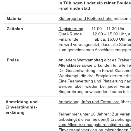
In Tübingen findet ein reiner Bould
Finalrunde statt.
Material
Klettergurt und Kletterschuhe
müssen se
Zeitplan
Registrierung
11.00 – 11.30 Uhr
Quali-Runde
12.00 – 15.00 Uhr, an
Finalrunde
ab ca. 16.00 Uhr, ansc
Es wird vorausgesetzt, dass alle Starte
zum gemeinsamen Abschluss entgege
Preise
An jedem Wettkampftag gibt es Preise fü
Altersklasse sowie Urkunden für alle T
Die Gesamtwertung im Einzel-Klasseme
Wettkampf, die drei Erstplatzierten erha
Eine Teamwertung und Platzierung nach 
werden aber wieder bei jeder Verans
Siegerehrung anwesenden Teams tolle 
Anmeldung und
Anmeldung, Infos und Formulare
über
Einverständnis-
erklärung
Teilnehmer unter 18 Jahren:
Zur Verans
unbedingt die
von beiden(!) Erziehung
vom
Alleinerziehungsberechtigten unt
Einverständnis
erklärung
mitzubringen (