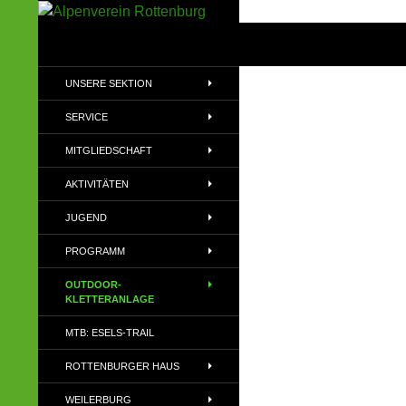
Zum
Inhalt
Suchen
Alpenverein Rottenburg
springen
Sektion des Deutschen
UNSERE SEKTION
Alpenvereins (DAV) e.V
SERVICE
MITGLIEDSCHAFT
AKTIVITÄTEN
JUGEND
PROGRAMM
OUTDOOR-
KLETTERANLAGE
MTB: ESELS-TRAIL
ROTTENBURGER HAUS
WEILERBURG