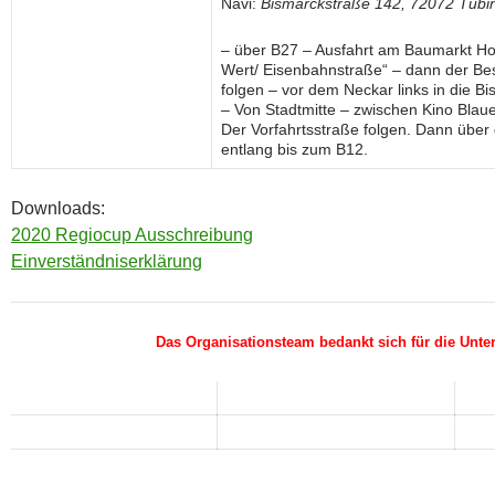
Navi:
Bismarckstraße 142, 72072 Tübi
– über B27 – Ausfahrt am Baumarkt Hor
Wert/ Eisenbahnstraße“ – dann der Bes
folgen – vor dem Neckar links in die B
– Von Stadtmitte – zwischen Kino Blau
Der Vorfahrtsstraße folgen. Dann übe
entlang bis zum B12.
Downloads:
2020 Regiocup Ausschreibung
Einverständniserklärung
Das Organisationsteam bedankt sich für die Unter