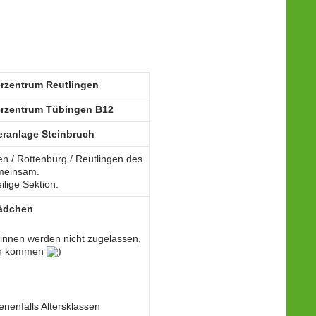
terzentrum Reutlingen
rzentrum Tübingen B12
teranlage Steinbruch
en / Rottenburg / Reutlingen des
emeinsam.
ilige Sektion.
ädchen
innen werden nicht zugelassen,
ern kommen
)
nenfalls Altersklassen