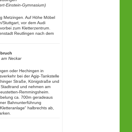
bert-Einstein-Gymnasium)
g Metzingen. Auf Höhe Möbel
Stuttgart, vor dem Audi
 vorbei zum Kletterzentrum.
enstadt Reutlingen nach dem
nbruch
g am Neckar
ingen oder Hechingen in
verkehr bei der Agip-Tankstelle
Ehinger Straße, Königstraße und
n Stadtrand und nehmen am
g Neustetten-Remmingsheim.
abelung ca. 700m geradeaus
einer Bahnunterführung
letteranlage“ halbrechts ab,
arken.