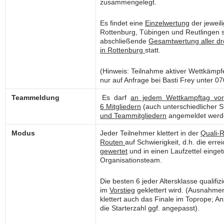
zusammengelegt.
Es findet eine
Einzelwertung
der jeweil
Rottenburg, Tübingen und Reutlingen 
abschließende
Gesamtwertung aller d
in Rottenburg
statt.
(Hinweis: Teilnahme aktiver Wettkämp
nur auf Anfrage bei Basti Frey unter 
Teammeldung
Es darf
an jedem Wettkampftag vor
6
Mitgliedern
(auch unterschiedlicher S
und
Teammitgliedern
angemeldet werd
Modus
Jeder Teilnehmer klettert in der
Quali-
Routen
auf Schwierigkeit, d.h. die erre
gewertet
und in einen Laufzettel einge
Organisationsteam.
Die besten 6 jeder Altersklasse qualifiz
im
Vorstieg
geklettert wird. (Ausnahmen
klettert auch das Finale im Toprope; An
die Starterzahl ggf. angepasst).