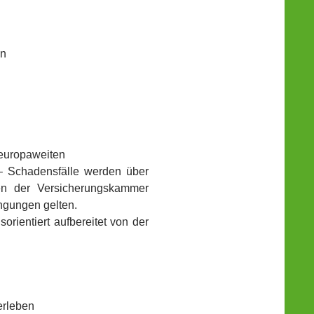
en
ropaweiten
 – Schadensfälle werden über
en der Versicherungskammer
ngungen gelten.
orientiert aufbereitet von der
erleben