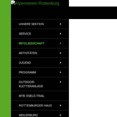
Zum
Inhalt
Suchen
Alpenverein Rottenburg
springen
Sektion des Deutschen
UNSERE SEKTION
Alpenvereins (DAV) e.V
SERVICE
MITGLIEDSCHAFT
AKTIVITÄTEN
JUGEND
PROGRAMM
OUTDOOR-
KLETTERANLAGE
MTB: ESELS-TRAIL
ROTTENBURGER HAUS
WEILERBURG