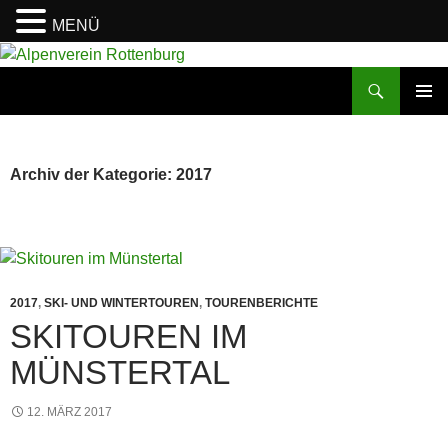
MENÜ
Zum
Inhalt
Suchen
Alpenverein Rottenburg
springen
PRIMÄR
MENÜ
Archiv der Kategorie: 2017
2017
,
SKI- UND WINTERTOUREN
,
TOURENBERICHTE
SKITOUREN IM
MÜNSTERTAL
12. MÄRZ 2017