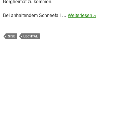
Bergheimat zu kommen.
Bei anhaltendem Schneefall …
Weiterlesen ››
GISE
LECHTAL