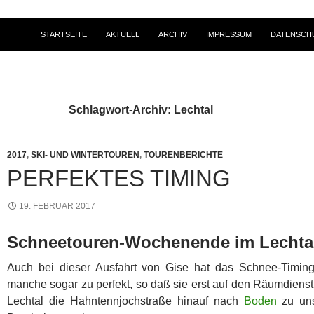
STARTSEITE
AKTUELL
ARCHIV
IMPRESSUM
DATENSCH
Schlagwort-Archiv: Lechtal
2017
,
SKI- UND WINTERTOUREN
,
TOURENBERICHTE
PERFEKTES TIMING
19. FEBRUAR 2017
Schneetouren-Wochenende im Lechta
Auch bei dieser Ausfahrt von Gise hat das Schnee-Timing
manche sogar zu perfekt, so daß sie erst auf den Räumdien
Lechtal die Hahntennjochstraße hinauf nach
Boden
zu uns