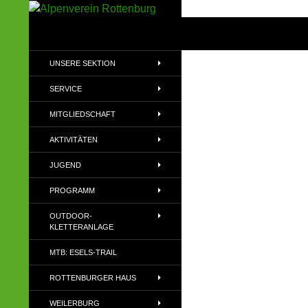
Zum
Inhalt
Suchen
Alpenverein Rottenburg
springen
Sektion des Deutschen
UNSERE SEKTION
Alpenvereins (DAV) e.V
SERVICE
MITGLIEDSCHAFT
AKTIVITÄTEN
JUGEND
PROGRAMM
OUTDOOR-
KLETTERANLAGE
MTB: ESELS-TRAIL
ROTTENBURGER HAUS
WEILERBURG