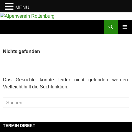
MENÜ
Zum
Inhalt
Suchen
Alpenverein Rottenburg
springen
PRIMÄR
MENÜ
Nichts gefunden
Das Gesuchte konnte leider nicht gefunden werden.
Vielleicht hilft die Suchfunktion.
Suchen
nach:
TERMIN DIREKT