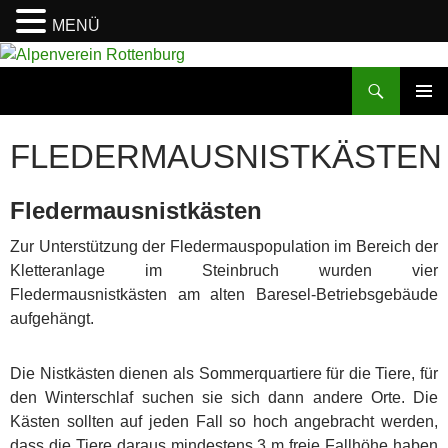
MENÜ
Zum
Inhalt
Suchen
Alpenverein Rottenburg
springen
PRIMÄR
MENÜ
FLEDERMAUSNISTKÄSTEN
Fledermausnistkästen
Zur Unterstützung der Fledermauspopulation im Bereich der
Kletteranlage im Steinbruch wurden vier
Fledermausnistkästen am alten Baresel-Betriebsgebäude
aufgehängt.
Die Nistkästen dienen als Sommerquartiere für die Tiere, für
den Winterschlaf suchen sie sich dann andere Orte. Die
Kästen sollten auf jeden Fall so hoch angebracht werden,
dass die Tiere daraus mindestens 3 m freie Fallhöhe haben