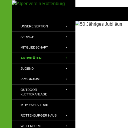
Zum
Inhalt
Suchen
Alpenverein Rottenburg
springen
Sektion des Deutschen
UNSERE SEKTION
Alpenvereins (DAV) e.V
SERVICE
MITGLIEDSCHAFT
AKTIVITÄTEN
JUGEND
PROGRAMM
OUTDOOR-
KLETTERANLAGE
MTB: ESELS-TRAIL
ROTTENBURGER HAUS
WEILERBURG