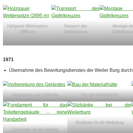
Holzgauer Wetterspitze
Transport des
Montage de
(2895 m)
Gipfelkreuzes
Gipfelkreuz
1971
Übernahme des Bewirtungsdienstes der Weiler Burg durch
Vorbereitung des Geländes
Bau der Materialhütte
Sitzbänke für die Weilerburg
Fundament für die Toiletten