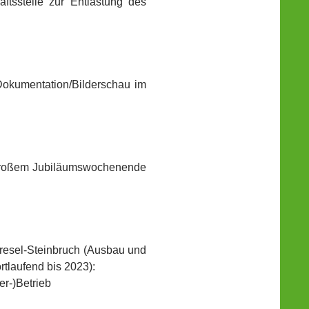
tsstelle zur Entlastung des
 Dokumentation/Bilderschau im
d großem Jubiläumswochenende
resel-Steinbruch (Ausbau und
tlaufend bis 2023):
r-)Betrieb