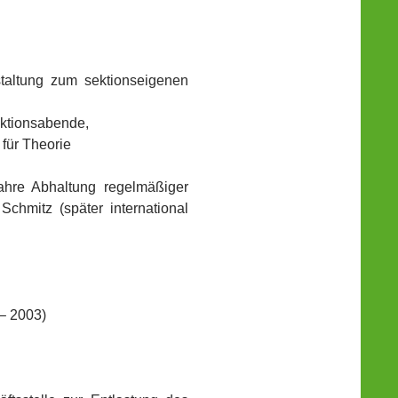
altung zum sektionseigenen
ektionsabende,
für Theorie
ahre Abhaltung regelmäßiger
chmitz (später international
– 2003)