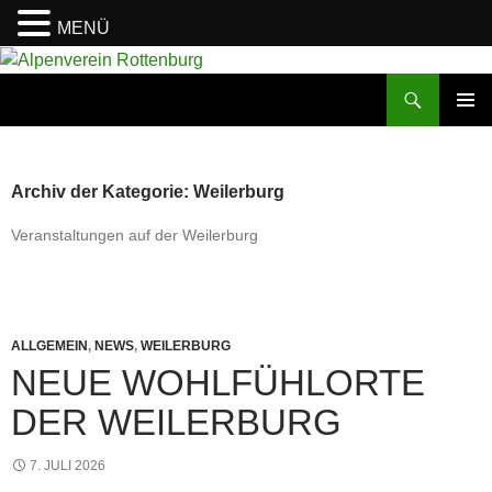
MENÜ
Zum
Inhalt
Suchen
Alpenverein Rottenburg
springen
PRIMÄR
MENÜ
Archiv der Kategorie: Weilerburg
Veranstaltungen auf der Weilerburg
ALLGEMEIN
,
NEWS
,
WEILERBURG
NEUE WOHLFÜHLORTE
DER WEILERBURG
7. JULI 2026