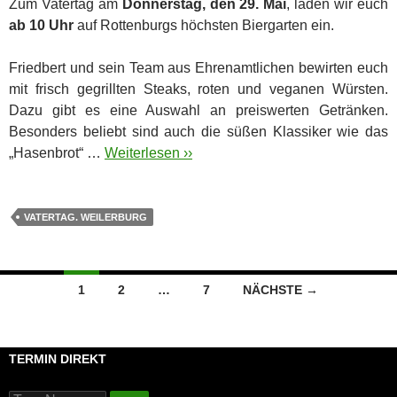
Zum Vatertag am
Donnerstag, den 29. Mai
, laden wir euch
ab 10 Uhr
auf Rottenburgs höchsten Biergarten ein.
Friedbert und sein Team aus Ehrenamtlichen bewirten euch
mit frisch gegrillten Steaks, roten und veganen Würsten.
Dazu gibt es eine Auswahl an preiswerten Getränken.
Besonders beliebt sind auch die süßen Klassiker wie das
„Hasenbrot“ …
Weiterlesen ››
VATERTAG. WEILERBURG
Beitragsnavigation
1
2
…
7
NÄCHSTE →
TERMIN DIREKT