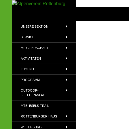
Zum
Inhalt
Suchen
Alpenverein Rottenburg
springen
Sektion des Deutschen
UNSERE SEKTION
Alpenvereins (DAV) e.V
SERVICE
MITGLIEDSCHAFT
AKTIVITÄTEN
JUGEND
PROGRAMM
OUTDOOR-
KLETTERANLAGE
MTB: ESELS-TRAIL
ROTTENBURGER HAUS
WEILERBURG