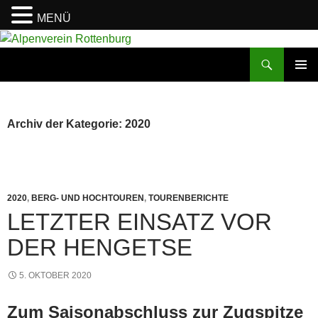
MENÜ
Zum
Inhalt
Suchen
Alpenverein Rottenburg
springen
PRIMÄR
MENÜ
Archiv der Kategorie: 2020
2020
,
BERG- UND HOCHTOUREN
,
TOURENBERICHTE
LETZTER EINSATZ VOR
DER HENGETSE
5. OKTOBER 2020
Zum Saisonabschluss zur Zugspitze