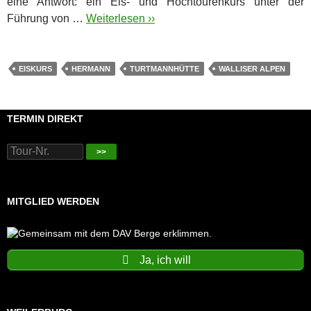
eine Antwort:
ein Eis- und Hochtourenkurs unter der
Führung von …
Weiterlesen ››
EISKURS
HERMANN
TURTMANNHÜTTE
WALLISER ALPEN
TERMIN DIREKT
>>
MITGLIED WERDEN
Ja, ich will