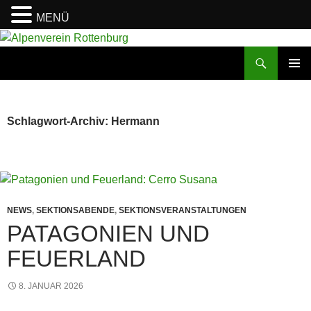
MENÜ
Zum
Inhalt
Suchen
Alpenverein Rottenburg
springen
PRIMÄR
MENÜ
Schlagwort-Archiv: Hermann
NEWS
,
SEKTIONSABENDE
,
SEKTIONSVERANSTALTUNGEN
PATAGONIEN UND
FEUERLAND
8. JANUAR 2026