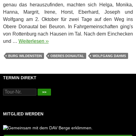
genau das herauszufinden, machten sich Helga, Monika,
Hanna, Margrit, Irene, Horst, Eberhard, Joseph und
Wolfgang am 2. Oktober für zwei Tage auf den Weg ins
Obere Donautal bei Beuron. In Fahrgemeinschaften ging's
von Rottenburg nach Hausen im Tal. Nach dem Einchecken
und …
Weiterlesen ››
BURG WILDENSTEIN
OBERES DONAUTAL
WOLFGANG DAHMS
TERMIN DIREKT
>>
MITGLIED WERDEN