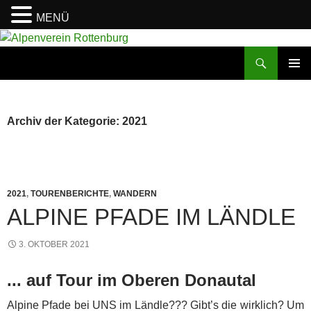
MENÜ
Zum
Inhalt
Suchen
Alpenverein Rottenburg
springen
PRIMÄR
MENÜ
Archiv der Kategorie: 2021
2021
,
TOURENBERICHTE
,
WANDERN
ALPINE PFADE IM LÄNDLE
3. OKTOBER 2021
... auf Tour im Oberen Donautal
Alpine Pfade bei UNS im Ländle??? Gibt’s die wirklich?
Um