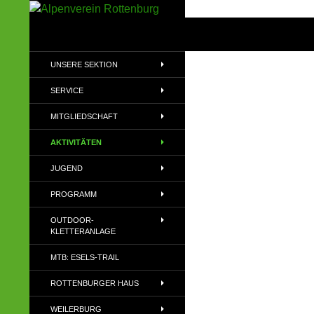
Zum
Inhalt
Suchen
Alpenverein Rottenburg
springen
Sektion des Deutschen
UNSERE SEKTION
Alpenvereins (DAV) e.V
SERVICE
MITGLIEDSCHAFT
AKTIVITÄTEN
JUGEND
PROGRAMM
OUTDOOR-
KLETTERANLAGE
MTB: ESELS-TRAIL
ROTTENBURGER HAUS
WEILERBURG