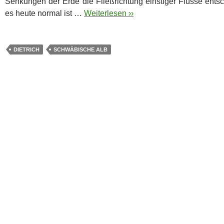
Senkungen der Erde die Fließrichtung einstiger Flüsse entsc
es heute normal ist …
Weiterlesen ››
DIETRICH
SCHWÄBISCHE ALB