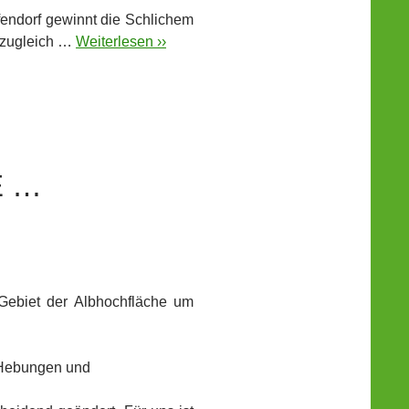
fendorf gewinnt die Schlichem
r zugleich …
Weiterlesen ››
E …
 Gebiet der Albhochfläche um
, Hebungen und