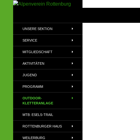
Zum
Inhalt
Suchen
Alpenverein Rottenburg
springen
Sektion des Deutschen
UNSERE SEKTION
Alpenvereins (DAV) e.V
SERVICE
MITGLIEDSCHAFT
AKTIVITÄTEN
JUGEND
PROGRAMM
OUTDOOR-
KLETTERANLAGE
MTB: ESELS-TRAIL
ROTTENBURGER HAUS
WEILERBURG