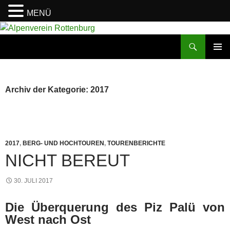
MENÜ
Zum
Inhalt
Suchen
Alpenverein Rottenburg
springen
PRIMÄR
MENÜ
Archiv der Kategorie: 2017
2017
,
BERG- UND HOCHTOUREN
,
TOURENBERICHTE
NICHT BEREUT
30. JULI 2017
Die Überquerung des Piz Palü von
West nach Ost