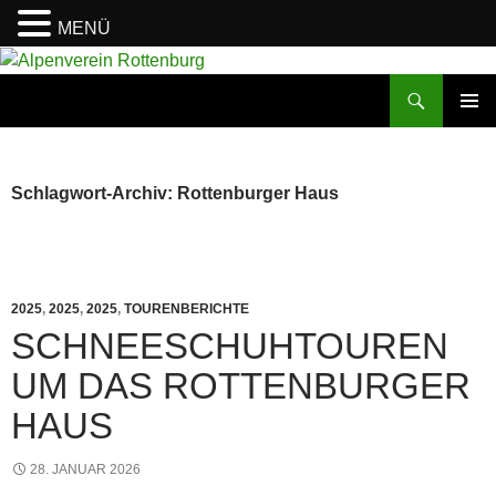
MENÜ
Zum
Inhalt
Suchen
Alpenverein Rottenburg
springen
PRIMÄR
MENÜ
Schlagwort-Archiv: Rottenburger Haus
2025
,
2025
,
2025
,
TOURENBERICHTE
SCHNEESCHUHTOUREN
UM DAS ROTTENBURGER
HAUS
28. JANUAR 2026