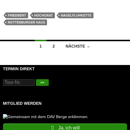
FRIEDBERT
HOCHGRAT
NAGELFLUHKETTE
ROTTENBURGER HAUS
Beitragsnavigation
1
2
NÄCHSTE →
TERMIN DIREKT
>>
MITGLIED WERDEN
Ja, ich will