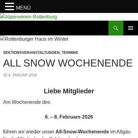
MENÜ
Zum
Inhalt
Suchen
Alpenverein Rottenburg
springen
PRIMÄR
MENÜ
SEKTIONSVERANSTALTUNGEN
,
TERMINE
ALL SNOW WOCHENENDE
4. JANUAR 2026
Liebe Mitglieder
Am Wochenende des
6. ‒ 8. Februars 2026
führen wir wieder unser
All-Snow-Wochenende
im Allgäu