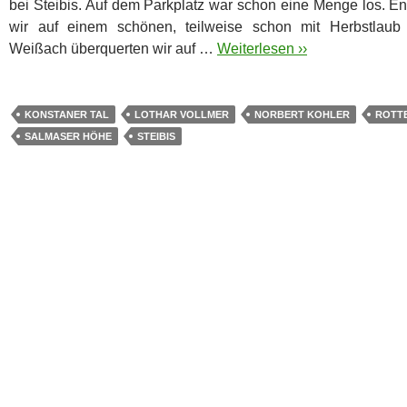
bei Steibis. Auf dem Parkplatz war schon eine Menge los.
En
wir auf einem schönen, teilweise schon mit Herbstlau
Weißach überquerten wir auf …
Weiterlesen ››
KONSTANER TAL
LOTHAR VOLLMER
NORBERT KOHLER
ROTT
SALMASER HÖHE
STEIBIS