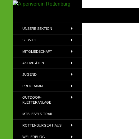
Zum
Inhalt
Suchen
Alpenverein Rottenburg
springen
Sektion des Deutschen
UNSERE SEKTION
Alpenvereins (DAV) e.V
SERVICE
MITGLIEDSCHAFT
AKTIVITÄTEN
JUGEND
PROGRAMM
OUTDOOR-
KLETTERANLAGE
MTB: ESELS-TRAIL
ROTTENBURGER HAUS
WEILERBURG