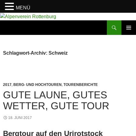
MENÜ
Zum
Inhalt
Suchen
Alpenverein Rottenburg
springen
PRIMÄR
MENÜ
Schlagwort-Archiv: Schweiz
2017
,
BERG- UND HOCHTOUREN
,
TOURENBERICHTE
GUTE LAUNE, GUTES
WETTER, GUTE TOUR
18. JUNI 2017
Bergtour auf den Urirotstock