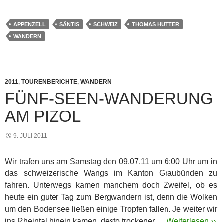
APPENZELL
SÄNTIS
SCHWEIZ
THOMAS HUTTER
WANDERN
2011
,
TOURENBERICHTE
,
WANDERN
FÜNF-SEEN-WANDERUNG
AM PIZOL
9. JULI 2011
Wir trafen uns am Samstag den 09.07.11 um 6:00 Uhr um in
das schweizerische Wangs im Kanton Graubünden zu
fahren. Unterwegs kamen manchem doch Zweifel, ob es
heute ein guter Tag zum Bergwandern ist, denn die Wolken
um den Bodensee ließen einige Tropfen fallen. Je weiter wir
ins Rheintal hinein kamen, desto trockener …
Weiterlesen ››