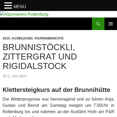
MENÜ
Zum
Inhalt
Suchen
Alpenverein Rottenburg
springen
PRIMÄR
MENÜ
2015
,
AUSBILDUNG
,
TOURENBERICHTE
BRUNNISTÖCKLI,
ZITTERGRAT UND
RIGIDALSTOCK
11. JULI 2015
Klettersteigkurs auf der Brunnihütte
Die Wetterprognose war hervorragend und so fuhren Anja,
Gustav und Bernd am Samstag morgen um 7.00Uhr in
Rottenburg los und nahmen an der Ausfahrt Horb am P&R