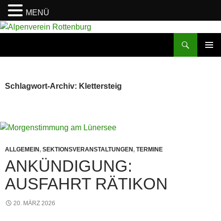
MENÜ
Zum
Inhalt
Suchen
Alpenverein Rottenburg
springen
PRIMÄR
MENÜ
Schlagwort-Archiv: Klettersteig
ALLGEMEIN
,
SEKTIONSVERANSTALTUNGEN
,
TERMINE
ANKÜNDIGUNG:
AUSFAHRT RÄTIKON
20. MÄRZ 2026