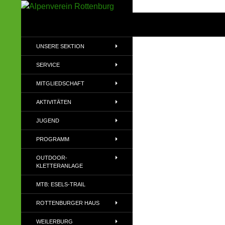
Zum
Inhalt
Suchen
Alpenverein Rottenburg
springen
Sektion des Deutschen
UNSERE SEKTION
Alpenvereins (DAV) e.V
SERVICE
MITGLIEDSCHAFT
AKTIVITÄTEN
JUGEND
PROGRAMM
OUTDOOR-
KLETTERANLAGE
MTB: ESELS-TRAIL
ROTTENBURGER HAUS
WEILERBURG