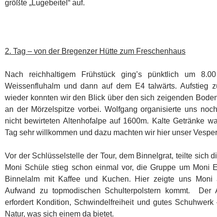
größte „Lugebeitel“ auf.
2. Tag – von der Bregenzer Hütte zum Freschenhaus
Nach reichhaltigem Frühstück ging’s pünktlich um 8.00
Weissenfluhalm und dann auf dem E4 talwärts. Aufstieg 
wieder konnten wir den Blick über den sich zeigenden Bode
an der Mörzelspitze vorbei. Wolfgang organisierte uns noch
nicht bewirteten Altenhofalpe auf 1600m. Kalte Getränke 
Tag sehr willkommen und dazu machten wir hier unser Vesper
Vor der Schlüsselstelle der Tour, dem Binnelgrat, teilte sich
Moni Schüle stieg schon einmal vor, die Gruppe um Moni Eg
Binnelalm mit Kaffee und Kuchen. Hier zeigte uns Mon
Aufwand zu topmodischen Schulterpolstern kommt. Der A
erfordert Kondition, Schwindelfreiheit und gutes Schuhwer
Natur, was sich einem da bietet.