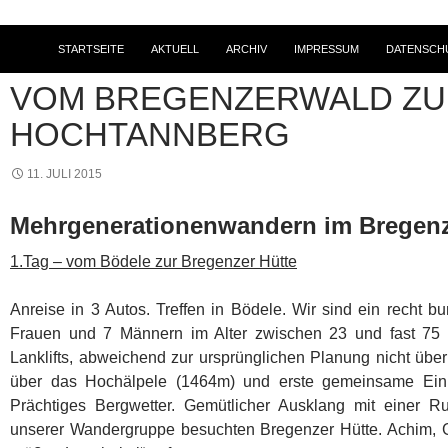
STARTSEITE
AKTUELL
ARCHIV
IMPRESSUM
DATENSCH
2015
,
BERGWANDERUNGEN
,
TOURENBERICHTE
VOM BREGENZERWALD Z
HOCHTANNBERG
11. JULI 2015
Mehrgenerationenwandern im Bregen
1.Tag – vom Bödele zur Bregenzer Hütte
Anreise in 3 Autos. Treffen in Bödele. Wir sind ein recht 
Frauen und 7 Männern im Alter zwischen 23 und fast 75 J
Lanklifts, abweichend zur ursprünglichen Planung nicht übe
über das Hochälpele (1464m) und erste gemeinsame Eink
Prächtiges Bergwetter. Gemütlicher Ausklang mit einer R
unserer Wandergruppe besuchten Bregenzer Hütte. Achim, Ge