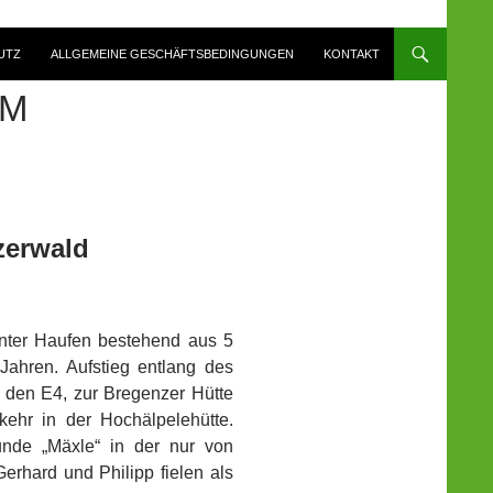
UTZ
ALLGEMEINE GESCHÄFTSBEDINGUNGEN
KONTAKT
UM
zerwald
bunter Haufen bestehend aus 5
ahren. Aufstieg entlang des
r den E4, zur Bregenzer Hütte
ehr in der Hochälpelehütte.
unde „Mäxle“ in der nur von
rhard und Philipp fielen als