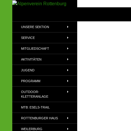
Zum
Inhalt
Suchen
Alpenverein Rottenburg
springen
Sektion des Deutschen
UNSERE SEKTION
Alpenvereins (DAV) e.V
SERVICE
MITGLIEDSCHAFT
AKTIVITÄTEN
JUGEND
PROGRAMM
OUTDOOR-
KLETTERANLAGE
MTB: ESELS-TRAIL
ROTTENBURGER HAUS
WEILERBURG