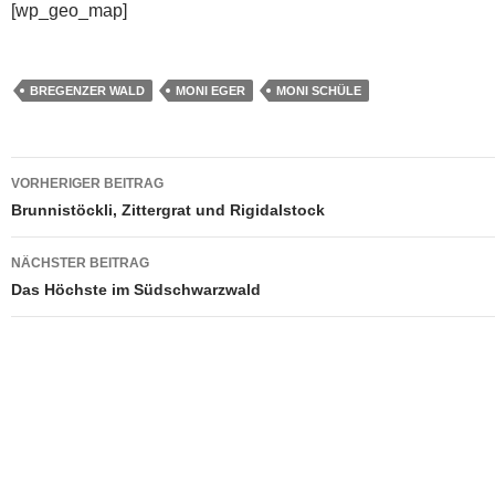
[wp_geo_map]
BREGENZER WALD
MONI EGER
MONI SCHÜLE
Beitragsnavigation
VORHERIGER BEITRAG
Brunnistöckli, Zittergrat und Rigidalstock
NÄCHSTER BEITRAG
Das Höchste im Südschwarzwald