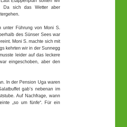
Laut Etappenplan sollten wir
. Da sich das Wetter aber
itergehen.
en unter Führung von Moni S.
Oberhalb des Sünser Sees war
eint. Moni S. machte sich mit
gs kehrten wir in der Sunnegg
 musste leider auf das leckere
zwar eingeschoben, aber den
 an. In der Pension Uga waren
alatbuffet gab’s nebenan im
ststube. Auf Nachfrage, wann
inte „so um fünfe“. Für ein