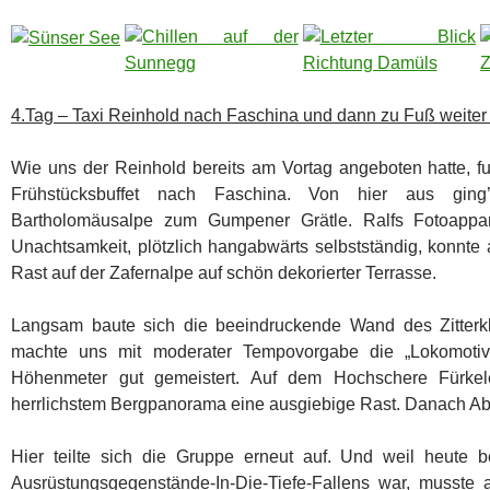
4.Tag – Taxi Reinhold nach Faschina und dann zu Fuß weiter 
Wie uns der Reinhold bereits am Vortag angeboten hatte, f
Frühstücksbuffet nach Faschina. Von hier aus ging
Bartholomäusalpe zum Gumpener Grätle. Ralfs Fotoappar
Unachtsamkeit, plötzlich hangabwärts selbstständig, konnt
Rast auf der Zafernalpe auf schön dekorierter Terrasse.
Langsam baute sich die beeindruckende Wand des Zitterkl
machte uns mit moderater Tempovorgabe die „Lokomoti
Höhenmeter gut gemeistert. Auf dem Hochschere Fürke
herrlichstem Bergpanorama eine ausgiebige Rast. Danach Abst
Hier teilte sich die Gruppe erneut auf. Und weil heute
Ausrüstungsgegenstände-In-Die-Tiefe-Fallens war, musste