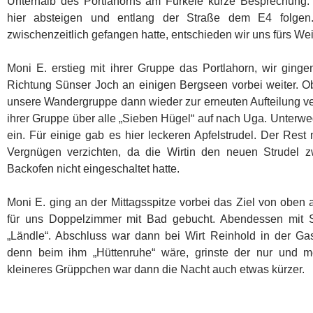
Unterhalb des Portlahorns am Fürkele kurze Besprechung. 
hier absteigen und entlang der Straße dem E4 folgen
zwischenzeitlich gefangen hatte, entschieden wir uns fürs We
Moni E. erstieg mit ihrer Gruppe das Portlahorn, wir ging
Richtung Sünser Joch an einigen Bergseen vorbei weiter. 
unsere Wandergruppe dann wieder zur erneuten Aufteilung ver
ihrer Gruppe über alle „Sieben Hügel“ auf nach Uga. Unterwe
ein. Für einige gab es hier leckeren Apfelstrudel. Der Rest
Vergnügen verzichten, da die Wirtin den neuen Strudel 
Backofen nicht eingeschaltet hatte.
Moni E. ging an der Mittagsspitze vorbei das Ziel von oben
für uns Doppelzimmer mit Bad gebucht. Abendessen mit S
„Ländle“. Abschluss war dann bei Wirt Reinhold in der Ga
denn beim ihm „Hüttenruhe“ wäre, grinste der nur und me
kleineres Grüppchen war dann die Nacht auch etwas kürzer.