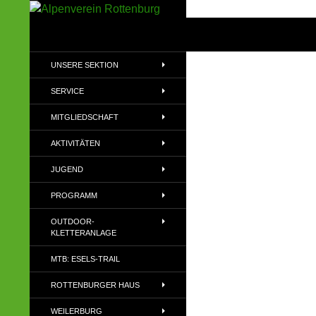
Zum
Inhalt
Suchen
Alpenverein Rottenburg
springen
Sektion des Deutschen
UNSERE SEKTION
Alpenvereins (DAV) e.V
SERVICE
MITGLIEDSCHAFT
AKTIVITÄTEN
JUGEND
PROGRAMM
OUTDOOR-
KLETTERANLAGE
MTB: ESELS-TRAIL
ROTTENBURGER HAUS
WEILERBURG