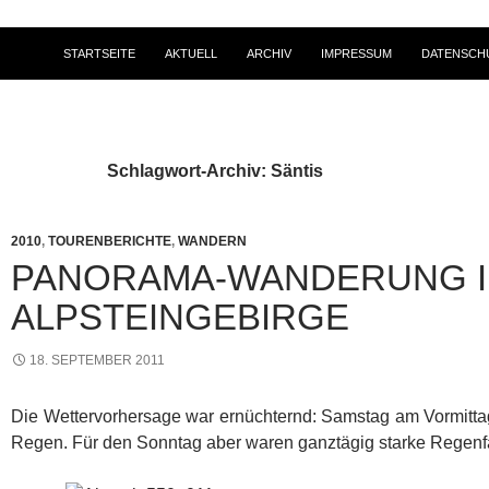
STARTSEITE
AKTUELL
ARCHIV
IMPRESSUM
DATENSCH
Schlagwort-Archiv: Säntis
2010
,
TOURENBERICHTE
,
WANDERN
PANORAMA-WANDERUNG 
ALPSTEINGEBIRGE
18. SEPTEMBER 2011
Die Wettervorhersage war ernüchternd: Samstag am Vormittag 
Regen. Für den Sonntag aber waren ganztägig starke Regenfä