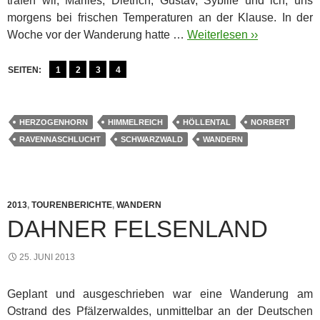
trafen wir, Marlies, Dietrich, Gustav, Sybille und ich, uns
morgens bei frischen Temperaturen an der Klause. In der
Woche vor der Wanderung hatte …
Weiterlesen ››
SEITEN:
1
2
3
4
HERZOGENHORN
HIMMELREICH
HÖLLENTAL
NORBERT
RAVENNASCHLUCHT
SCHWARZWALD
WANDERN
2013
,
TOURENBERICHTE
,
WANDERN
DAHNER FELSENLAND
25. JUNI 2013
Geplant und ausgeschrieben war eine Wanderung am
Ostrand des Pfälzerwaldes, unmittelbar an der Deutschen