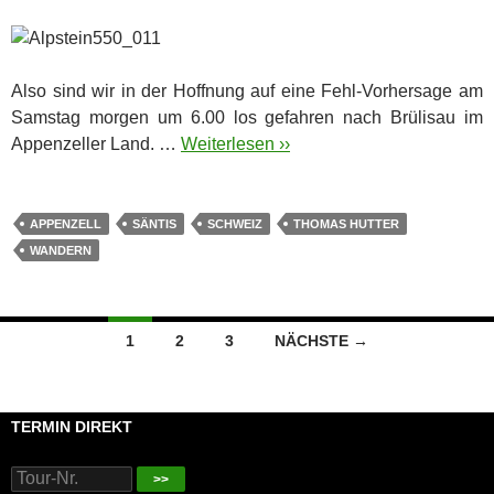
Also sind wir in der Hoffnung auf eine Fehl-Vorhersage am
Samstag morgen um 6.00 los gefahren nach Brülisau im
Appenzeller Land. …
Weiterlesen ››
APPENZELL
SÄNTIS
SCHWEIZ
THOMAS HUTTER
WANDERN
Beitragsnavigation
1
2
3
NÄCHSTE →
TERMIN DIREKT
>>