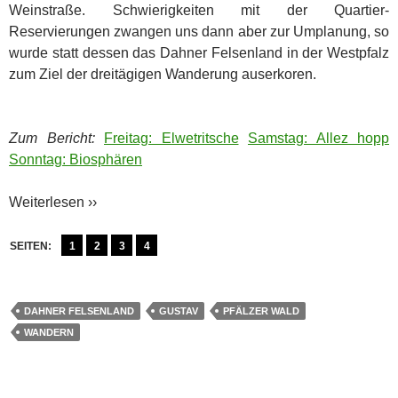
Weinstraße. Schwierigkeiten mit der Quartier-
Reservierungen zwangen uns dann aber zur Umplanung, so
wurde statt dessen das Dahner Felsenland in der Westpfalz
zum Ziel der dreitägigen Wanderung auserkoren.
Zum Bericht:
Freitag: Elwetritsche
Samstag: Allez hopp
Sonntag: Biosphären
Weiterlesen ››
SEITEN:
1
2
3
4
DAHNER FELSENLAND
GUSTAV
PFÄLZER WALD
WANDERN