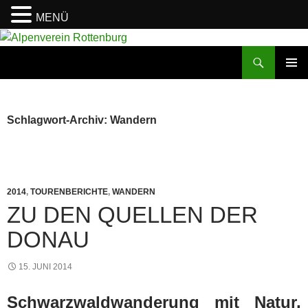
MENÜ
Zum
Inhalt
Suchen
Alpenverein Rottenburg
springen
PRIMÄR
MENÜ
Schlagwort-Archiv: Wandern
2014
,
TOURENBERICHTE
,
WANDERN
ZU DEN QUELLEN DER
DONAU
15. JUNI 2014
Schwarzwaldwanderung mit Natur,