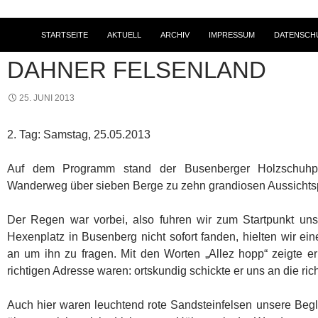
STARTSEITE
AKTUELL
ARCHIV
IMPRESSUM
DATENSCH
2013
,
TOURENBERICHTE
,
WANDERN
DAHNER FELSENLAND
25. JUNI 2013
2. Tag: Samstag, 25.05.2013
Auf dem Programm stand der Busenberger Holzschuhp
Wanderweg über sieben Berge zu zehn grandiosen Aussichts
Der Regen war vorbei, also fuhren wir zum Startpunkt un
Hexenplatz in Busenberg nicht sofort fanden, hielten wir e
an um ihn zu fragen. Mit den Worten „Allez hopp“ zeigte e
richtigen Adresse waren: ortskundig schickte er uns an die rich
Auch hier waren leuchtend rote Sandsteinfelsen unsere Begl