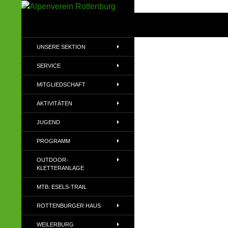
Zum
Inhalt
Suchen
Alpenverein Rottenburg
springen
Sektion des Deutschen
UNSERE SEKTION
Alpenvereins (DAV) e.V
SERVICE
MITGLIEDSCHAFT
AKTIVITÄTEN
JUGEND
PROGRAMM
OUTDOOR-
KLETTERANLAGE
MTB: ESELS-TRAIL
ROTTENBURGER HAUS
WEILERBURG