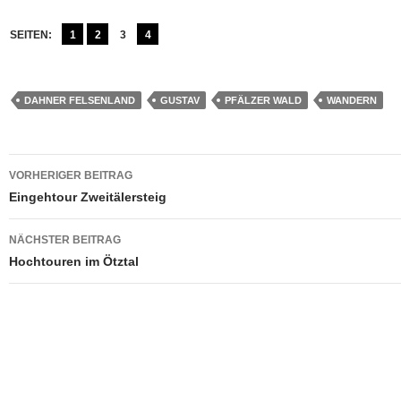
SEITEN:
1
2
3
4
DAHNER FELSENLAND
GUSTAV
PFÄLZER WALD
WANDERN
Beitragsnavigation
VORHERIGER BEITRAG
Eingehtour Zweitälersteig
NÄCHSTER BEITRAG
Hochtouren im Ötztal