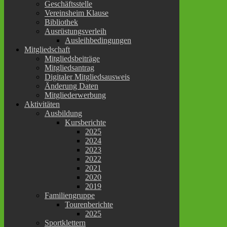
Geschäftsstelle
Vereinsheim Klause
Bibliothek
Ausrüstungsverleih
Ausleihbedingungen
Mitgliedschaft
Mitgliedsbeiträge
Mitgliedsantrag
Digitaler Mitgliedsausweis
Änderung Daten
Mitgliederwerbung
Aktivitäten
Ausbildung
Kursberichte
2025
2024
2023
2022
2021
2020
2019
Familiengruppe
Tourenberichte
2025
Sportklettern