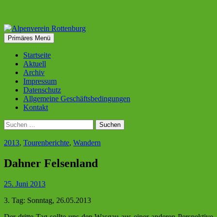
Zum
Inhalt
Suchen
Primäres Menü
springen
Alpenverein Rottenburg
Startseite
Aktuell
Archiv
Impressum
Datenschutz
Allgemeine Geschäftsbedingungen
Kontakt
Suchen
nach:
2013
,
Tourenberichte
,
Wandern
Dahner Felsenland
25. Juni 2013
3. Tag: Sonntag, 26.05.2013
Der dritte Tag sollte uns den Wasgau aus einer anderen Perspektive