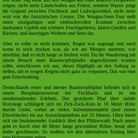
zeigen: nicht mehr Landschaften aus Felsen, sondern Wasser prägt
die Gegend zwischen Fischbach und Ludwigswinkel, nicht mehr
weit von der französischen Grenze. Die Wasgau-Seen-Tour stellt
einen einzigartigen und eindrucksvollen Kontrast zwischen
markanten Gipfeln mit schönen Feuchtgebieten, klaren Quellen und
Bächen, und lauschigen Weihern und Seen dar.
Aber es sollte so nicht kommen. Regen war angesagt und auch
wenn es noch trocken war, als wir am Morgen starteten, war
absehbar, daß es nicht lange so bleiben wird. Da die Wanderung mit
einem Besuch eines Baumwipfelpfades abgeschlossen werden
sollte, entschlossen wir uns, dieses Highlight an den Anfang zu
stellen, um es wegen Regens nicht ganz zu verpassen. Das war eine
gute Entscheidung.
Deutschlands erster und ältester Baumwipfelpfad befindet sich in
einem Biosphärenreservat bei Fischbach und ist ein
atemberaubendes Erlebnis. Der gesicherte Pfad über stabile
Holzstege schlängelt sich im Zick-Zack-Kurs in 18 Meter Höhe
durchs Geäst, vorbei an vielen Informationstafeln (und einem
Elwetritsche) bis zur Aussichtsplattforn auf 35 Metern. Oben bietet
sich ein faszinierender Ausblick über den Pfälzerwald. Nach unten
geht es durch eine 40 Meter lange gewundene Röhre, heute aber
leider geschlossen. So mußten wir den alternativen Abstieg über
eine Holzrampe gehen.