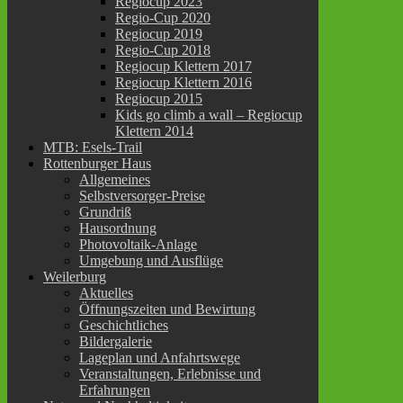
Regiocup 2023
Regio-Cup 2020
Regiocup 2019
Regio-Cup 2018
Regiocup Klettern 2017
Regiocup Klettern 2016
Regiocup 2015
Kids go climb a wall – Regiocup
Klettern 2014
MTB: Esels-Trail
Rottenburger Haus
Allgemeines
Selbstversorger-Preise
Grundriß
Hausordnung
Photovoltaik-Anlage
Umgebung und Ausflüge
Weilerburg
Aktuelles
Öffnungszeiten und Bewirtung
Geschichtliches
Bildergalerie
Lageplan und Anfahrtswege
Veranstaltungen, Erlebnisse und
Erfahrungen