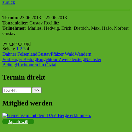
zurück
Termin:
23.06.2013 – 25.06.2013
Tourenleiter
: Gustav Rechlitz
Teilnehmer:
Marlies, Hedwig, Erich, Dietrich, Max, HaJo, Norbert,
Gustav
[wp_geo_map]
Seiten:
1
2
3
4
Dahner Felsenland
Gustav
Pfälzer Wald
Wandern
Beitragsnavigation
Vorheriger Beitrag
Eingehtour Zweitälersteig
Nächster
Beitrag
Hochtouren im Ötztal
Termin direkt
Sektion des Deutschen Alpenvereins (DAV)
e.V
>>
Mitglied werden
Ja, ich will