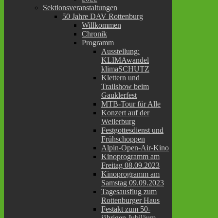
Sektionsveranstaltungen
50 Jahre DAV Rottenburg
Willkommen
Chronik
Programm
Ausstellung:
KLIMAwandel
klimaSCHUTZ
Klettern und
Trailshow beim
Gauklerfest
MTB-Tour für Alle
Konzert auf der
Weilerburg
Festgottesdienst und
Frühschoppen
Alpin-Open-Air-Kino
Kinoprogramm am
Freitag 08.09.2023
Kinoprogramm am
Samstag 09.09.2023
Tagesausflug zum
Rottenburger Haus
Festakt zum 50-
jährigen Jubiläum