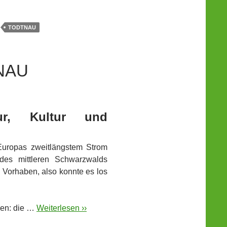
TODTNAU
NAU
ur, Kultur und
Europas zweitlängstem Strom
 des mittleren Schwarzwalds
 Vorhaben, also konnte es los
len: die …
Weiterlesen ››