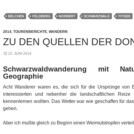
BELCHEN
FELDBERG
NORBERT
SCHWARZWALD
TITISEE
2014
,
TOURENBERICHTE
,
WANDERN
ZU DEN QUELLEN DER DO
15. JUNI 2014
Schwarzwaldwanderung mit Nat
Geographie
Acht Wanderer waren es, die sich für die Ursprünge von 
interessierten und nebenher die landschaftlichen Reize
kennenlernen wollten. Das Wetter war wie geschaffen für das
gehen.
Aber ich mußte gleich zu Beginn einen Wermutstropfen vertei