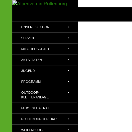
Zum
Inhalt
Suchen
Alpenverein Rottenburg
springen
Sektion des Deutschen
UNSERE SEKTION
Alpenvereins (DAV) e.V
SERVICE
MITGLIEDSCHAFT
AKTIVITÄTEN
JUGEND
PROGRAMM
OUTDOOR-
KLETTERANLAGE
MTB: ESELS-TRAIL
ROTTENBURGER HAUS
WEILERBURG