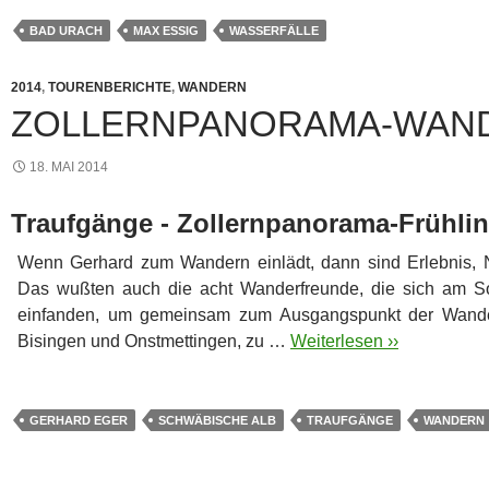
BAD URACH
MAX ESSIG
WASSERFÄLLE
2014
,
TOURENBERICHTE
,
WANDERN
ZOLLERNPANORAMA-WAN
18. MAI 2014
Traufgänge - Zollernpanorama-Frühl
Wenn Gerhard zum Wandern einlädt, dann sind Erlebnis, N
Das wußten auch die acht Wanderfreunde, die sich am 
einfanden, um gemeinsam zum Ausgangspunkt der Wande
Bisingen und Onstmettingen, zu …
Weiterlesen ››
GERHARD EGER
SCHWÄBISCHE ALB
TRAUFGÄNGE
WANDERN