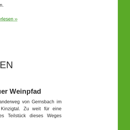
n.
rlesen ››
BEN
uer Weinpfad
wanderweg von Gernsbach im
Kinzigtal. Zu weit für eine
es Teilstück dieses Weges