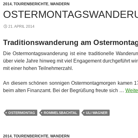
2014
,
TOURENBERICHTE
,
WANDERN
OSTERMONTAGSWANDER
21. APRIL 2014
Traditionswanderung am Ostermontag
Die Ostermontagswanderung ist eine traditionelle Wanderu
über viele Jahre hinweg mit viel Engagement durchgeführt wir
mit einer hohen Teilnehmerzahl.
An diesem schönen sonnigen Ostermontagmorgen kamen 17 M
beim alten Finanzamt. Bei der Begrüßung freute sich …
Weite
OSTERMONTAG
ROMMELSBACHTAL
ULI WAGNER
2014
,
TOURENBERICHTE
,
WANDERN