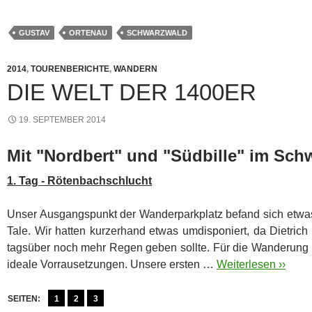
GUSTAV
ORTENAU
SCHWARZWALD
2014
,
TOURENBERICHTE
,
WANDERN
DIE WELT DER 1400ER
19. SEPTEMBER 2014
Mit "Nordbert" und "Südbille" im Sch
1. Tag - Rötenbachschlucht
Unser Ausgangspunkt der Wanderparkplatz befand sich etwa
Tale. Wir hatten kurzerhand etwas umdisponiert, da Dietrich
tagsüber noch mehr Regen geben sollte.
Für die Wanderung 
ideale Vorrausetzungen. Unsere ersten …
Weiterlesen ››
SEITEN:
1
2
3