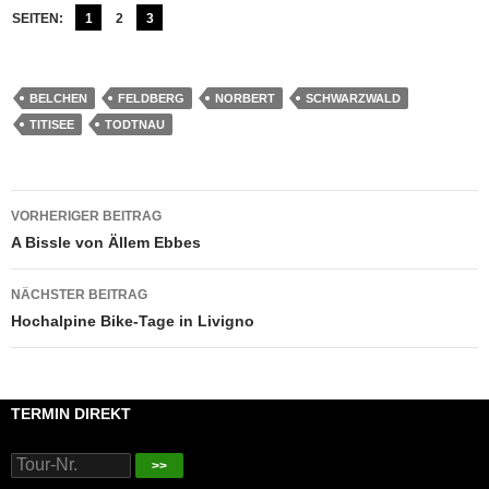
SEITEN:
1
2
3
BELCHEN
FELDBERG
NORBERT
SCHWARZWALD
TITISEE
TODTNAU
Beitragsnavigation
VORHERIGER BEITRAG
A Bissle von Ällem Ebbes
NÄCHSTER BEITRAG
Hochalpine Bike-Tage in Livigno
TERMIN DIREKT
>>