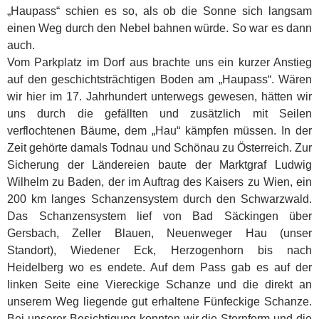
„Haupass“ schien es so, als ob die Sonne sich langsam
einen Weg durch den Nebel bahnen würde. So war es dann
auch.
Vom Parkplatz im Dorf aus brachte uns ein kurzer Anstieg
auf den geschichtsträchtigen Boden am „Haupass“. Wären
wir hier im 17. Jahrhundert unterwegs gewesen, hätten wir
uns durch die gefällten und zusätzlich mit Seilen
verflochtenen Bäume, dem „Hau“ kämpfen müssen. In der
Zeit gehörte damals Todnau und Schönau zu Österreich. Zur
Sicherung der Ländereien baute der Marktgraf Ludwig
Wilhelm zu Baden, der im Auftrag des Kaisers zu Wien, ein
200 km langes Schanzensystem durch den Schwarzwald.
Das Schanzensystem lief von Bad Säckingen über
Gersbach, Zeller Blauen, Neuenweger Hau (unser
Standort), Wiedener Eck, Herzogenhorn bis nach
Heidelberg wo es endete. Auf dem Pass gab es auf der
linken Seite eine Viereckige Schanze und die direkt an
unserem Weg liegende gut erhaltene Fünfeckige Schanze.
Bei unserer Besichtigung konnten wir die Sternform und die