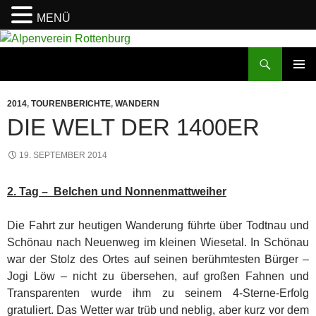
MENÜ
Zum
Inhalt
Suchen
Alpenverein Rottenburg
springen
PRIMÄR
MENÜ
2014
,
TOURENBERICHTE
,
WANDERN
DIE WELT DER 1400ER
19. SEPTEMBER 2014
2. Tag – Belchen und Nonnenmattweiher
Die Fahrt zur heutigen Wanderung führte über Todtnau und
Schönau nach Neuenweg im kleinen Wiesetal. In Schönau
war der Stolz des Ortes auf seinen berühmtesten Bürger –
Jogi Löw – nicht zu übersehen, auf großen Fahnen und
Transparenten wurde ihm zu seinem 4-Sterne-Erfolg
gratuliert. Das Wetter war trüb und neblig, aber kurz vor dem