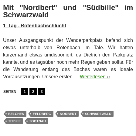
Mit "Nordbert" und "Südbille" im
Schwarzwald
1. Tag - Rötenbachschlucht
Unser Ausgangspunkt der Wanderparkplatz befand sich
etwas unterhalb von Rötenbach im Tale. Wir hatten
kurzerhand etwas umdisponiert, da Dietrich den Parkplatz
kannte, und es tagsüber noch mehr Regen geben sollte.
Für
die Wanderung entlang des Baches waren es ideale
Vorrausetzungen. Unsere ersten …
Weiterlesen ››
SEITEN:
1
2
3
BELCHEN
FELDBERG
NORBERT
SCHWARZWALD
TITISEE
TODTNAU