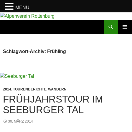
MENÜ
Zum
Inhalt
Suchen
Alpenverein Rottenburg
springen
PRIMÄR
MENÜ
Schlagwort-Archiv: Frühling
2014
,
TOURENBERICHTE
,
WANDERN
FRÜHJAHRSTOUR IM
SEEBURGER TAL
30. MÄRZ 2014