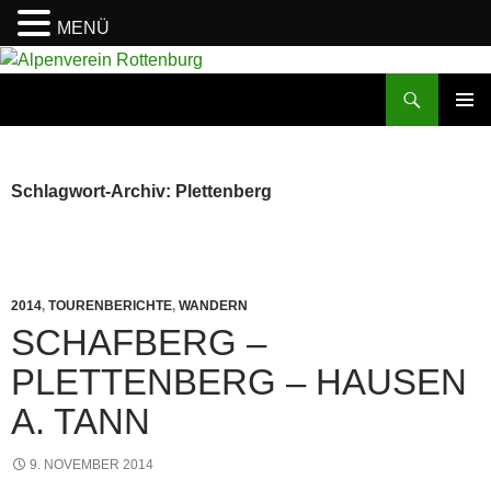
MENÜ
Zum
Inhalt
Suchen
Alpenverein Rottenburg
springen
PRIMÄR
MENÜ
Schlagwort-Archiv: Plettenberg
2014
,
TOURENBERICHTE
,
WANDERN
SCHAFBERG –
PLETTENBERG – HAUSEN
A. TANN
9. NOVEMBER 2014