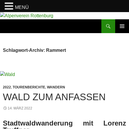
MENÜ
Zum
Inhalt
Suchen
Alpenverein Rottenburg
springen
PRIMÄR
MENÜ
Schlagwort-Archiv: Rammert
2022
,
TOURENBERICHTE
,
WANDERN
WALD ZUM ANFASSEN
14. MÄRZ 2022
Stadtwaldwanderung mit Lorenz