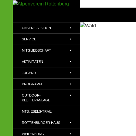
Zum
Inhalt
Suchen
Alpenverein Rottenburg
springen
Sektion des Deutschen
UNSERE SEKTION
Alpenvereins (DAV) e.V
SERVICE
MITGLIEDSCHAFT
AKTIVITÄTEN
JUGEND
PROGRAMM
OUTDOOR-
KLETTERANLAGE
MTB: ESELS-TRAIL
ROTTENBURGER HAUS
WEILERBURG