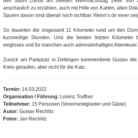
den Sturm Lothar am zweiten Weihnachtstag 1999. Von 
anschaulich zu erzählen, auch mit Hilfe von Karten, alten D
Spuren davon sind überall noch sichtbar. Wenn’s dir einer zeig
So dauerten die insgesamt 11 Kilometer rund um den Dünn
kurzweilige Stunden. Und die beiden letzten Kilometer
wegloses und für manchen auch adrenalinhaltiges Abenteuer.
Zurück am Parkplatz in Dettingen kommentierte Gustav die 
Kreis gelaufen, aber nicht für die Katz.
Termin:
14.03.2022
Organisation / Führung:
Lorenz Truffner
Teilnehmer:
15 Personen (Vereinsmitglieder und Gäste)
Autor:
Gustav Rechlitz
Fotos:
Jan Rechlitz