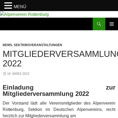
MENÜ
Zum
Inhalt
Suchen
Alpenverein Rottenburg
springen
PRIMÄR
MENÜ
NEWS
,
SEKTIONSVERANSTALTUNGEN
MITGLIEDERVERSAMMLUN
2022
16. MÄRZ 2022
Einladung zur
Mitgliederversammlung 2022
Der Vorstand lädt alle Vereinsmitglieder des Alpenverein
Rottenburg, Sektion im Deutschen Alpenvereins, recht
herzlich zur Mitgliederversammlung am