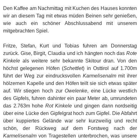
Den Kaffee am Nachmittag mit Kuchen des Hauses konnten
wir an diesem Tag mit etwas müden Beinen sehr genießen,
wie auch ein schöner Abschlussabend mit unserem
mitgebrachten Spiel.
Fritze, Stefan, Kurt und Tobias fuhren am Donnerstag
zurück. Gise, Birgit, Claudia und ich hängten noch das
Rote
Kinkele
als weitere sehr bekannte Skitour dran. Von den
höchst gelegenen Höfen (
Schettlet
) in Osttirol auf 1.700m
führt der Weg zur eindrucksvollen
Karmelisenalm
mit ihrer
hölzernen Kapelle und den Höfen teilt sie sich etwas später
auf. Wir stiegen hoch zur
Owelenke
, eine Lücke westlich
des Gipfels, fuhren dahinter ein paar Meter ab, umrundeten
das 2.763m hohe
Rot Kinkele
und gingen dann nordseitig
über eine Lücke den Gipfelgrat hoch zum Gipfel. Die Abfahrt
über kuppiertes Gelände war sehr kurzweilig und recht
schön, der Rückweg auf dem Forstweg nach der
Karmelisenalm
von Tragestellen unterbrochen, was unsere