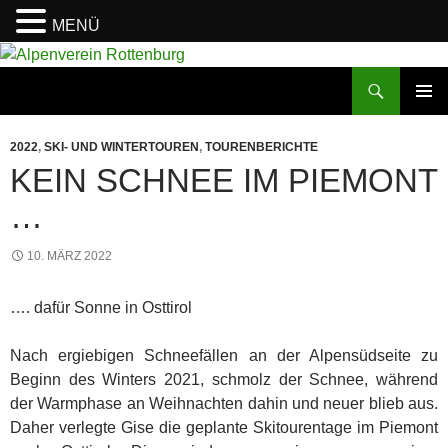
MENÜ
Zum
Inhalt
Suchen
Alpenverein Rottenburg
springen
PRIMÄR
MENÜ
2022
,
SKI- UND WINTERTOUREN
,
TOURENBERICHTE
KEIN SCHNEE IM PIEMONT
…
10. MÄRZ 2022
…. dafür Sonne in Osttirol
Nach ergiebigen Schneefällen an der Alpensüdseite zu
Beginn des Winters 2021, schmolz der Schnee, während
der Warmphase an Weihnachten dahin und neuer blieb aus.
Daher verlegte Gise die geplante Skitourentage im Piemont