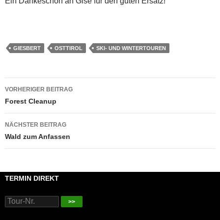
Ein Dankeschön an Gise für den guten Ersatz!
GIESBERT
OSTTIROL
SKI- UND WINTERTOUREN
Beitragsnavigation
VORHERIGER BEITRAG
Forest Cleanup
NÄCHSTER BEITRAG
Wald zum Anfassen
TERMIN DIREKT
>>